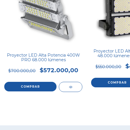
Proyector LED Al
Proyector LED Alta Potencia 400W
48.000 lúmene
PRO 68.000 lúmenes
$
$550.000,00
$572.000,00
$700.000,00