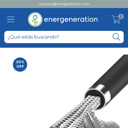
contacto@energeneration.com
0
20
%
OFF