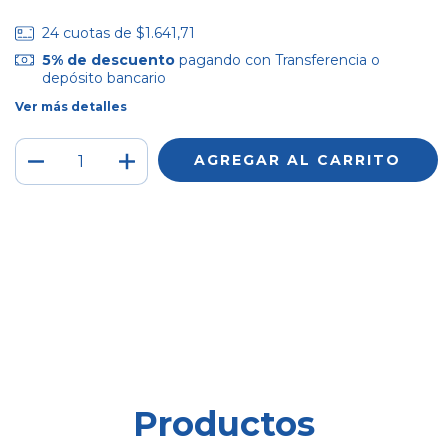
24
cuotas de
$1.641,71
5% de descuento
pagando con Transferencia o
depósito bancario
Ver más detalles
Medios de envío
CAMBIAR CP
Entregas para el CP:
CALCULAR
Iniciá sesión
y usá tus datos de entrega
No sé mi código postal
Productos